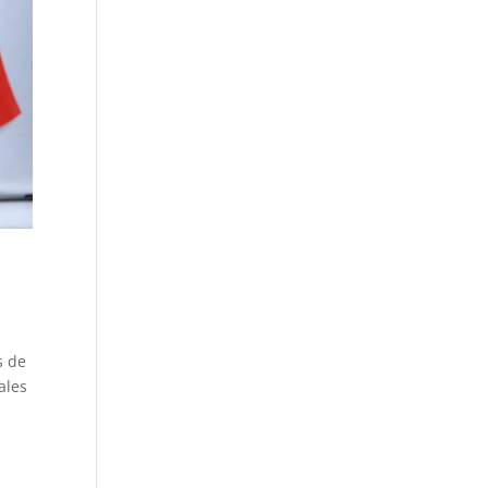
s de
ales