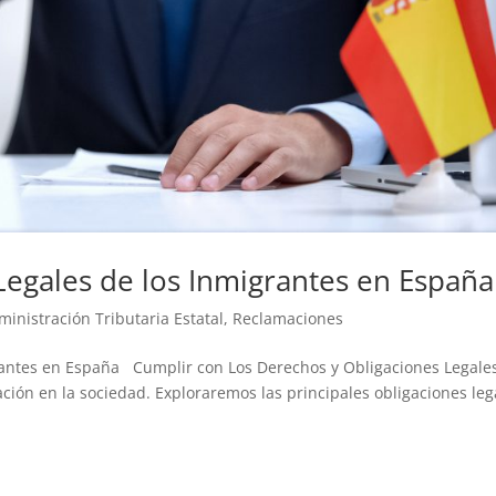
Legales de los Inmigrantes en España
ministración Tributaria Estatal
,
Reclamaciones
rantes en España Cumplir con Los Derechos y Obligaciones Legale
ción en la sociedad. Exploraremos las principales obligaciones leg