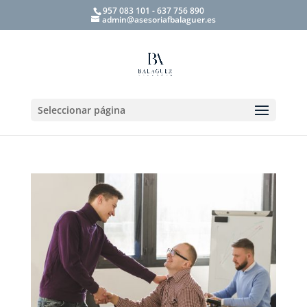
957 083 101 - 637 756 890
admin@asesoriafbalaguer.es
Seleccionar página