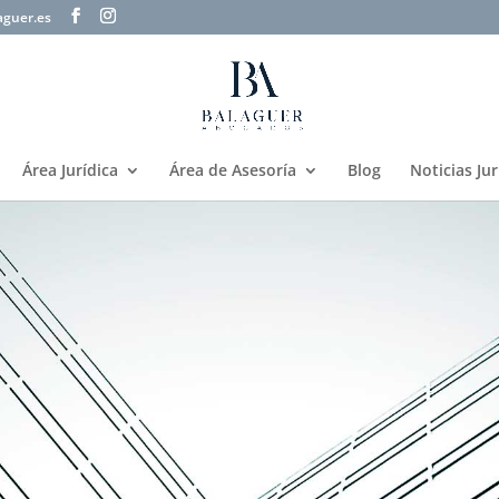
aguer.es
Área Jurídica
Área de Asesoría
Blog
Noticias Jur