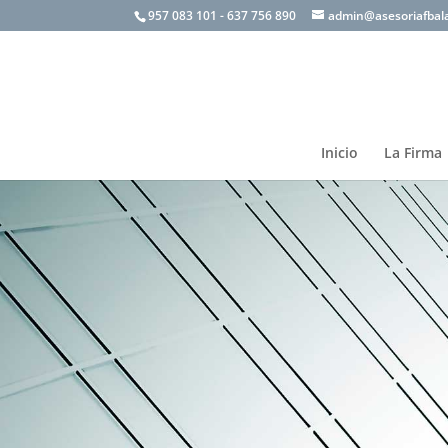
957 083 101 - 637 756 890
admin@asesoriafbal
Inicio
La Firma