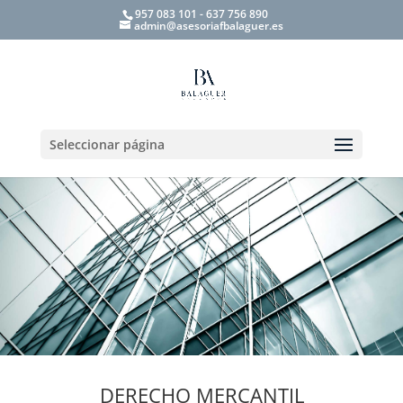
957 083 101 - 637 756 890
admin@asesoriafbalaguer.es
Seleccionar página
DERECHO MERCANTIL