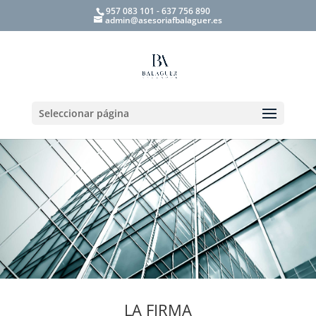
957 083 101 - 637 756 890
admin@asesoriafbalaguer.es
Seleccionar página
LA FIRMA