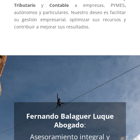
Tributario
y
Contable
a empresas, PYMES
,
autónomos y particulares. Nuestro deseo es facilitar
su gestión empresarial, optimizar sus recursos y
contribuir a mejorar sus resultados.
Fernando Balaguer Luque
Abogado
:
Asesoramiento integral y